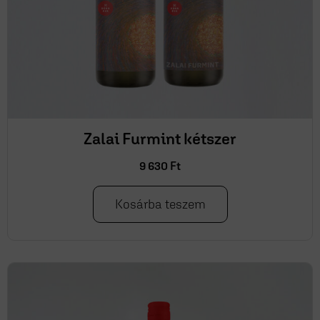
Zalai Furmint kétszer
9 630
Ft
Kosárba teszem