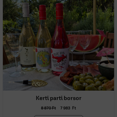
Kerti parti borsor
8 870
Ft
7 983
Ft