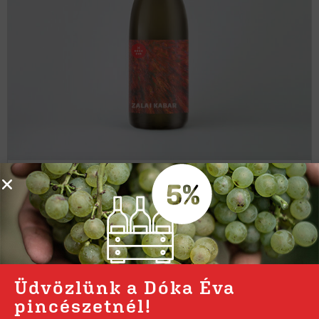
Kabar 2021
4 840
Ft
Kosárba teszem
Üdvözlünk a Dóka Éva
pincészetnél!