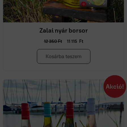
Zalai nyár borsor
12 350
Ft
11 115
Ft
Kosárba teszem
Akció!