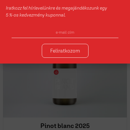
Iratkozz fel hírlevelünkre és megajándékozunk egy
5 %-os kedvezmény kuponnal.
Feliratkozom
Pinot blanc 2025