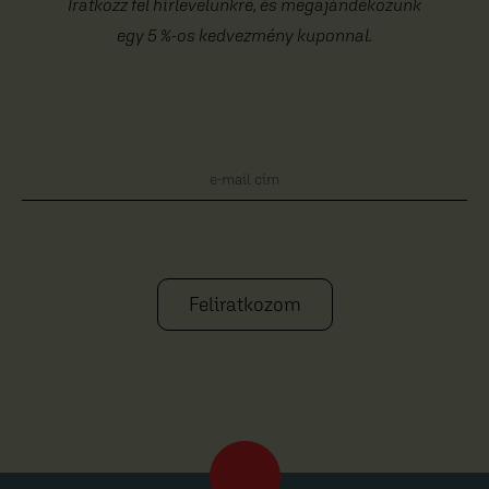
Iratkozz fel hírlevelünkre, és megajándékozunk
egy 5 %-os kedvezmény kuponnal.
Feliratkozom