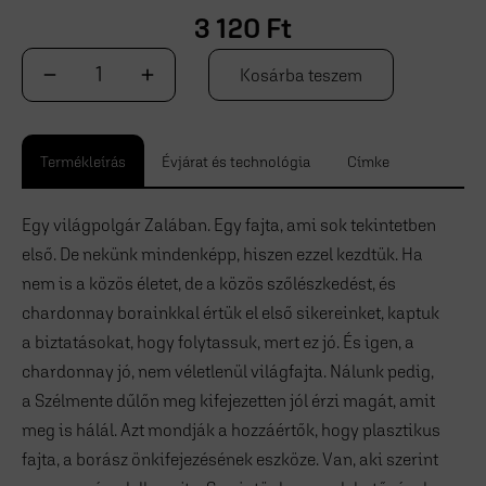
3 120
Ft
Kosárba teszem
Termékleírás
Évjárat és technológia
Címke
Egy világpolgár Zalában. Egy fajta, ami sok tekintetben
első. De nekünk mindenképp, hiszen ezzel kezdtük. Ha
nem is a közös életet, de a közös szőlészkedést, és
chardonnay borainkkal értük el első sikereinket, kaptuk
a biztatásokat, hogy folytassuk, mert ez jó. És igen, a
chardonnay jó, nem véletlenül világfajta. Nálunk pedig,
a Szélmente dűlőn meg kifejezetten jól érzi magát, amit
meg is hálál. Azt mondják a hozzáértők, hogy plasztikus
fajta, a borász önkifejezésének eszköze. Van, aki szerint