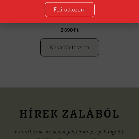
Feliratkozom
BalatonBor - Olaszrizling 2025
2 690
Ft
Kosárba teszem
HÍREK ZALÁBÓL
Finom borok, érdekességek, élmények, jó hangulat!