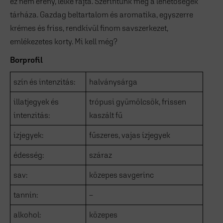
ez nem erény, lelke rajta. Szerintünk meg a lehetőségek
tárháza. Gazdag beltartalom és aromatika, egyszerre
krémes és friss, rendkívül finom savszerkezet,
emlékezetes korty. Mi kell még?
Borprofil
szín és intenzitás:
halványsárga
illatjegyek és
trópusi gyümölcsök, frissen
intenzitás:
kaszált fű
ízjegyek:
fűszeres, vajas ízjegyek
édesség:
száraz
sav:
közepes savgerinc
tannin:
–
alkohol:
közepes