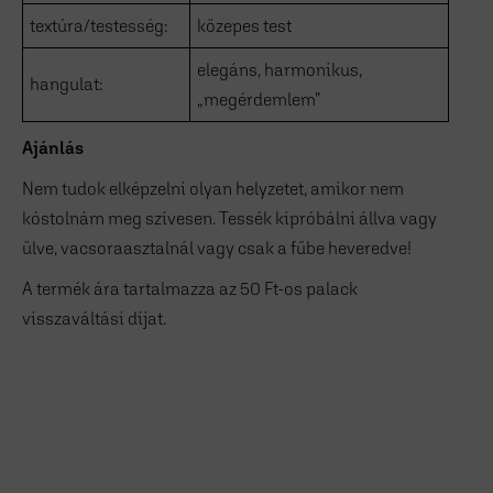
textúra/testesség:
közepes test
elegáns, harmonikus,
hangulat:
„megérdemlem”
Ajánlás
Nem tudok elképzelni olyan helyzetet, amikor nem
kóstolnám meg szívesen. Tessék kipróbálni állva vagy
ülve, vacsoraasztalnál vagy csak a fűbe heveredve!
A termék ára tartalmazza az 50 Ft-os palack
visszaváltási díjat.