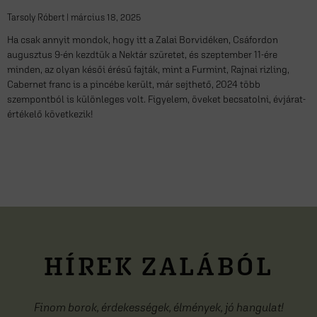
Tarsoly Róbert
március 18, 2025
Ha csak annyit mondok, hogy itt a Zalai Borvidéken, Csáfordon
augusztus 9-én kezdtük a Nektár szüretet, és szeptember 11-ére
minden, az olyan késői érésű fajták, mint a Furmint, Rajnai rizling,
Cabernet franc is a pincébe került, már sejthető, 2024 több
szempontból is különleges volt. Figyelem, öveket becsatolni, évjárat-
értékelő következik!
HÍREK ZALÁBÓL
Finom borok, érdekességek, élmények, jó hangulat!