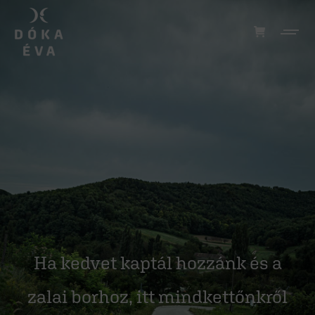
Ha kedvet kaptál hozzánk és a
zalai borhoz, itt mindkettőnkről