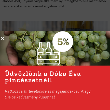
alábbiakból, ugyanis végre alkalmam nyílt megkóstolni a már piacon
lévő tételeket, szám szerint egyelőre ötöt.
Üdvözlünk a Dóka Éva
pincészetnél!
Hegyke 24: hat pince készítheti el a
Iratkozz fel hírlevelünkre és megajándékozunk egy
Zalai borvidék zászlósborát
5 %-os kedvezmény kuponnal.
Dóka Éva
április 8, 2025