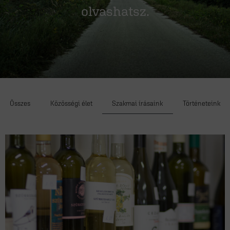
olvashatsz.
Összes
Közösségi élet
Szakmai írásaink
Történeteink