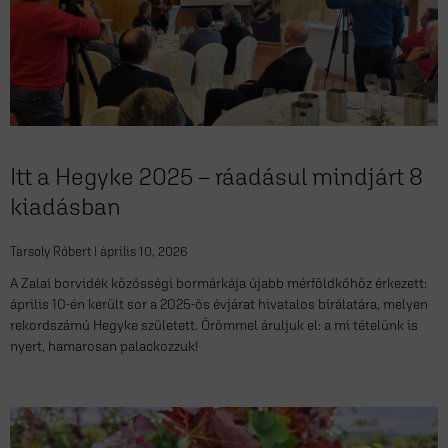
Itt a Hegyke 2025 – ráadásul mindjárt 8
kiadásban
Tarsoly Róbert
április 10, 2026
A Zalai borvidék közösségi bormárkája újabb mérföldkőhöz érkezett:
április 10-én került sor a 2025-ös évjárat hivatalos bírálatára, melyen
rekordszámú Hegyke született. Örömmel áruljuk el: a mi tételünk is
nyert, hamarosan palackozzuk!