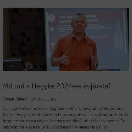
Mit tud a Hegyke 2024-es évjárata?
Tarsoly Róbert
június 25, 2025
Zala egy titokzatos vidék. Végtelen erdők és nyugodt szőlődombok.
Na és a Hegyke! Amit idén már hatodmagunkkal készítünk, hozhatunk
forgalomba ezen a néven, és amire rendkívül büszkék is vagyunk. De
vajon jogos-e ez a kollektív büszkeség? A válasz kiderül az