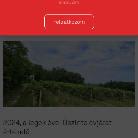
Idén is lesz Hegyke! A hivatalos bírálat szakmai zsűrije hat helyi
pincészetnek engedélyezte a különleges tétel palackozását. A 2024-es
Hegykék hamarosan Zala, illetve régió szerte elérhetők lesznek, a
Feliratkozom
borfogyasztók örömére.
2024, a legek éve! Őszinte évjárat-
értékelő