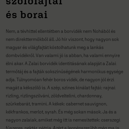
szőlőfajtái
és borai
Nem, a tévhittel ellentétben a borvidék nem Nohából és
nem direkttermőkből áll. Jó hír viszont, hogy nagyon sok
magyar és világfajtát kóstolhatunk meg a lankás
dombvidékről. Van valami jó is abban, ha valami ennyire
élni akar. A Zalai borvidék identitásának alapját a Zalai
termőtáj és a fajták sokszínűségének harmonikus egysége
adja. Túlnyomóan fehér boros vidék, de nagyon jól érzi
magát a kékszőlő is. A szép, színes kínálat fajtái: rajnai
rizling, rizlingszilváni, zöldveltelini, chardonnay,
szürkebarát, tramini. A kékek: cabernet sauvignon,
kékfrankos, merlot, syrah. És még sokan mások. Ja és a
nagyon zalaiak, amiket még itt is nemesítettek: cserszegi
fűszeres, nektár, pátria. Azért a legnépszerűbb még ma is