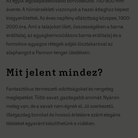
Az egyik legcsapadékosabb borvidékünk. 750-800 mm
évente. A hőmérsékleti viszonyok a hazai átlaghoz képest
kiegyenlítettek. Az éves napfény ellátottság közepes, 1900-
2000 óra. Ami a talajokat illeti, összességében a barna
erdőtalaj, az agyagbemosódásos barna erdőtalaj és a
homokos-agyagos rétegek adják lösztakaróval az
alaphangot a Pannon-tenger üledékein.
Mit jelent mindez?
Fantasztikus természeti adottságokat és rengeteg
meglepetést. Több savat, gazdagabb aromát. Nyáron
meleg van, de a savak nem égnek el. Jó szerkezetű,
illatgazdag borokat és hosszú érlelésre szánt elegáns
tételeket egyaránt készíthetünk e vidéken.