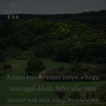
A zalai ember szent helye: a hegy,
ami ugye domb. Nem akar több
lenni, csak ami: szép, küzdelmes