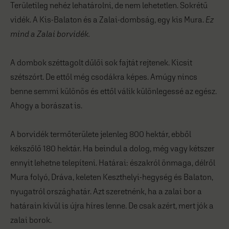
Területileg nehéz lehatárolni, de nem lehetetlen. Sokrétű
vidék. A Kis-Balaton és a Zalai-dombság, egy kis Mura.
Ez
mind a Zalai borvidék.
A dombok széttagolt dűlői sok fajtát rejtenek. Kicsit
szétszórt. De ettől még csodákra képes. Amúgy nincs
benne semmi különös és ettől válik különlegessé az egész.
Ahogy a borászat is.
A borvidék termőterülete jelenleg 800 hektár, ebből
kékszőlő 180 hektár. Ha beindul a dolog, még vagy kétszer
ennyit lehetne telepíteni. Határai: északról önmaga, délről
Mura folyó, Dráva, keleten Keszthelyi-hegység és Balaton,
nyugatról országhatár. Azt szeretnénk, ha a zalai bor a
határain kívül is újra híres lenne. De csak azért, mert jók a
zalai borok.