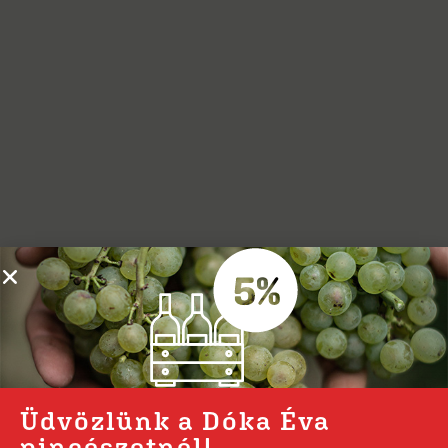
Üdvözlünk a Dóka Éva
pincészetnél!