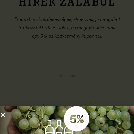
HÍREK ZALÁBÓL
Finom borok, érdekességek, élmények, jó hangulat!
Iratkozz fel hírlevelünkre, és megajándékozunk
egy 5 %-os kedvezmény kuponnal.
Feliratkozom