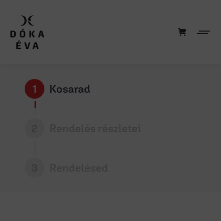
1
Kosarad
2
Rendelés részletei
3
Rendelésed