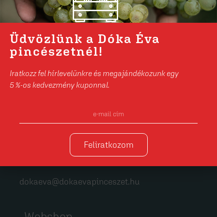
Üdvözlünk a Dóka Éva
pincészetnél!
Iratkozz fel hírlevelünkre és megajándékozunk egy
5 %-os kedvezmény kuponnal.
Elérhetőségeink
Dóka Éva pincészet
Zalaszentgrót, Gyár u. 22.
Feliratkozom
+36 30 902 74 43
dokaeva@dokaevapinceszet.hu
Webshop