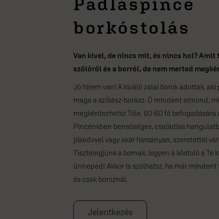
Padláspince
borkóstolás
Van kivel, de nincs mit, és nincs hol? Amit 
szőlőről és a borról, de nem merted megké
Jó hírem van! A kiváló zalai borok adottak, aki
maga a szőlész-borász. Ő mindent elmond, m
megkérdezhetsz Tőle. 50-60 fő befogadására
Pincénkben bensőséges, családias hangulatba
jókedvvel vagy akár harsányan, szeretettel vá
Tisztelegjünk a bornak, legyen a kóstoló a Te 
ünneped! Akkor is szólhatsz, ha már mindent 
és csak boroznál.
Jelentkezés