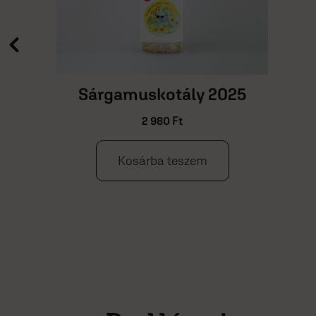
Sárgamuskotály 2025
2 980
Ft
Kosárba teszem