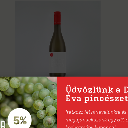
Üdvözlünk a 
Sárdoné 2025
Éva pincészet
3 120
Ft
Iratkozz fel hírlevelünkre és
megajándékozunk egy 5 %-
Kosárba teszem
kedvezmény kuponnal.