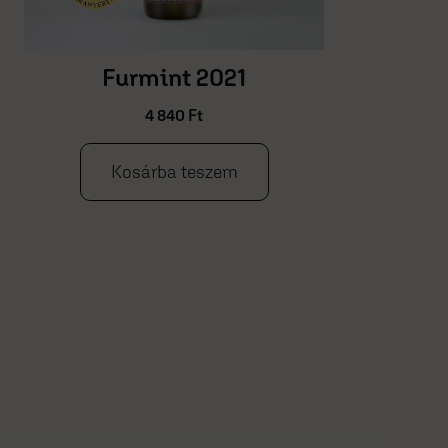
Hárslevelű - késői szüret
2021
5 590
Ft
Részletek