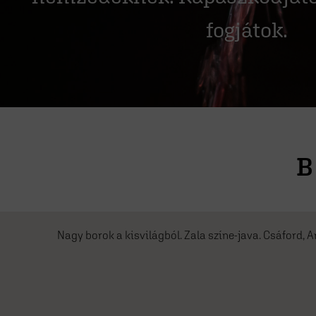
fogjátok.
B
Nagy borok a kisvilágból. Zala színe-java. Csáford, 