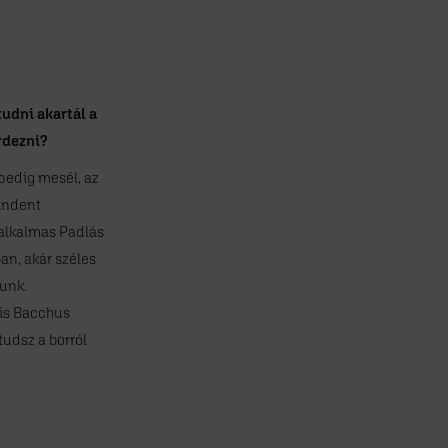
tudni akartál a
rdezni?
 pedig mesél, az
indent
 alkalmas Padlás
n, akár széles
runk.
kis Bacchus
tudsz a borról