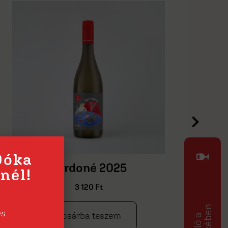
Dóka
Itt a piros, hol a piros -
nél!
kékfrankos 2025
3 120
Ft
os