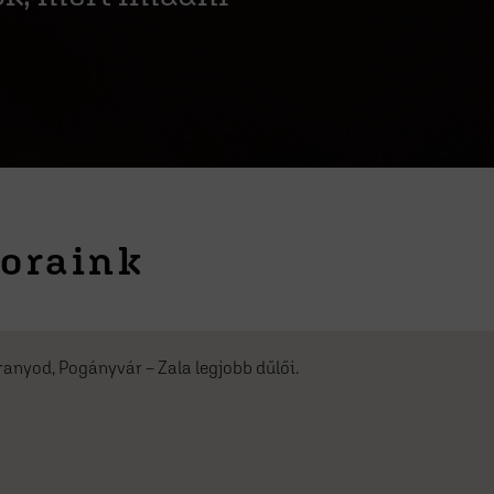
oraink
Aranyod, Pogányvár – Zala legjobb dűlői.