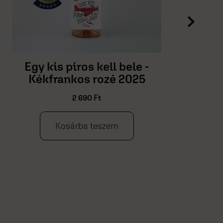
Egy kis piros kell bele -
Kékfrankos rozé 2025
2 690
Ft
Kosárba teszem