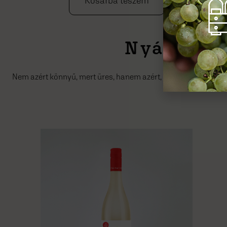
Nyáron k
Nem azért könnyű, mert üres, hanem azért, mert könnyű megsz