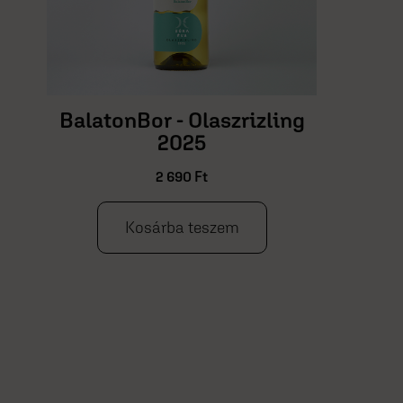
BalatonBor - Olaszrizling
2025
2 690
Ft
Kosárba teszem