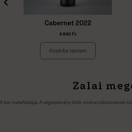
Kabar 2021
4 840
Ft
Kosárba teszem
Zalai meg
A bor metafizikája. A végeredmény több, mint az alkotórészek ös