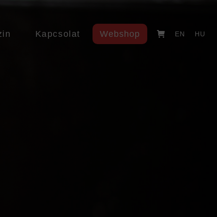
in
in
Kapcsolat
Kapcsolat
Webshop
Webshop
EN
EN
HU
HU