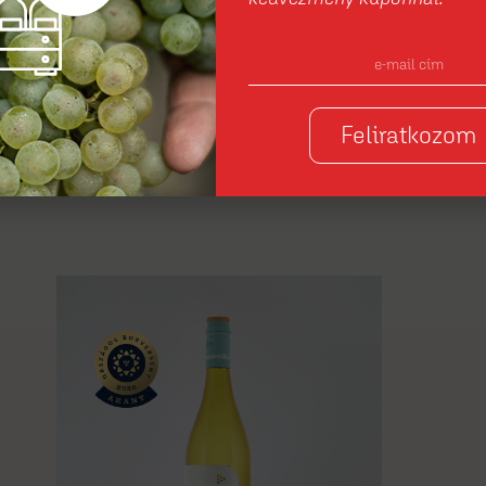
önnyű
Feliratkozom
eretni őket, főleg nyáron. De nem csak nyáron.