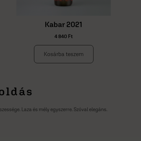
Furmint 2021
4 840
Ft
Kosárba teszem
oldás
szessége. Laza és mély egyszerre. Szóval elegáns.