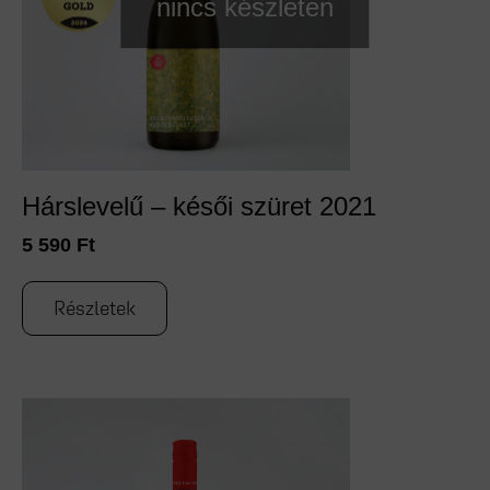
nincs készleten
Hárslevelű – késői szüret 2021
5 590
Ft
Részletek