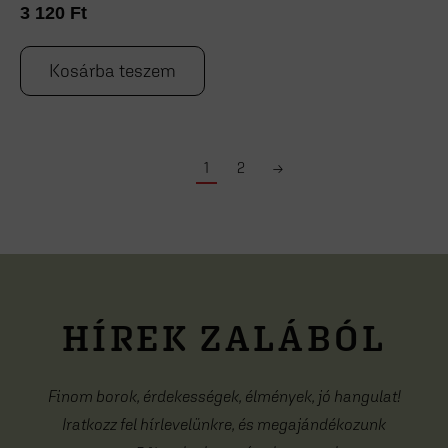
3 120
Ft
Kosárba teszem
1
2
→
HÍREK ZALÁBÓL
Finom borok, érdekességek, élmények, jó hangulat!
Iratkozz fel hírlevelünkre, és megajándékozunk