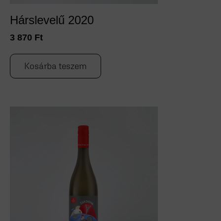
Hárslevelű 2020
3 870
Ft
Kosárba teszem