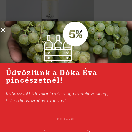
Muscatello gyöngyözőbor 2024
3 200
Ft
Üdvözlünk a Dóka Éva
Kosárba teszem
pincészetnél!
Iratkozz fel hírlevelünkre és megajándékozunk egy
5 %-os kedvezmény kuponnal.