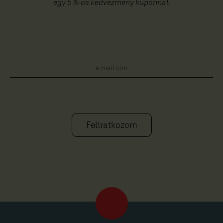
egy 5 %-os kedvezmény kuponnal.
Feliratkozom