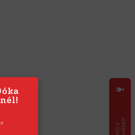
Dóka
nél!
os