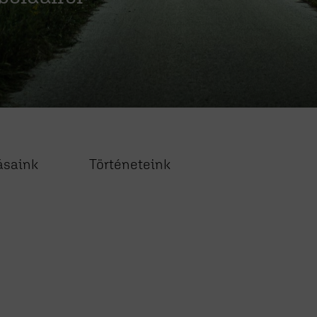
ásaink
Történeteink