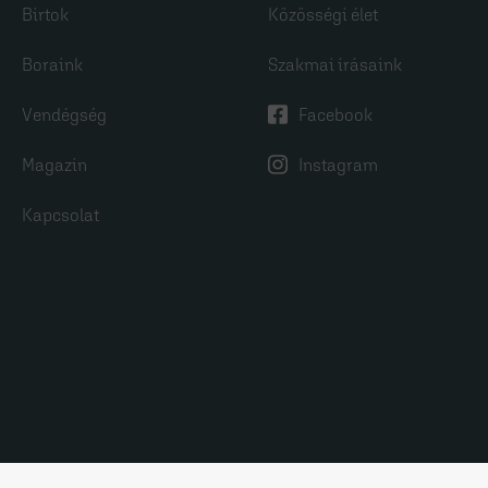
Birtok
Közösségi élet
Boraink
Szakmai írásaink
Vendégség
Facebook
Magazin
Instagram
Kapcsolat