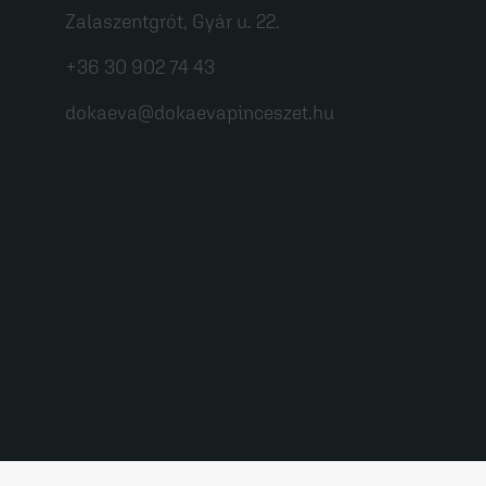
Zalaszentgrót, Gyár u. 22.
+36 30 902 74 43
dokaeva@dokaevapinceszet.hu