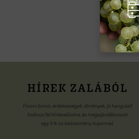
HÍREK ZALÁBÓL
Finom borok, érdekességek, élmények, jó hangulat!
Iratkozz fel hírlevelünkre, és megajándékozunk
egy 5 %-os kedvezmény kuponnal.