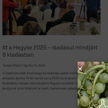
Itt a Hegyke 2025 – ráadásul mindjárt
8 kiadásban
Tarsoly Róbert
április 10, 2026
A Zalai borvidék közösségi bormárkája újabb mérföldkőhöz
érkezett: április 10-én került sor a 2025-ös évjárat hivatalos
bírálatára, melyen rekordszámú Hegyke született. Örömmel
áruljuk el: a mi tételünk is nyert, hamarosan palackozzuk!