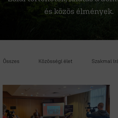
és közös élmények.
Összes
Közösségi élet
Szakmai ír