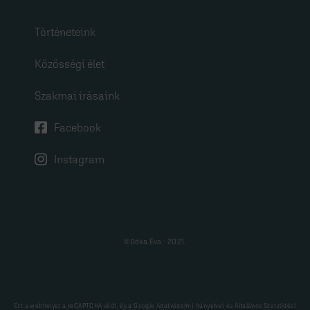
Történeteink
Közösségi élet
Szakmai írásaink
Facebook
Instagram
©Dóka Éva - 2021.
Ezt a webhelyet a reCAPTCHA védi, és a Google
Adatvédelmi Irányelvei
és
Általános Szerződési