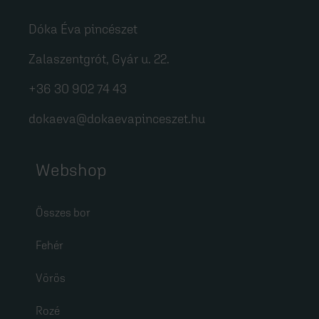
Dóka Éva pincészet
Zalaszentgrót, Gyár u. 22.
+36 30 902 74 43
dokaeva@dokaevapinceszet.hu
Webshop
Összes bor
Fehér
Vörös
Rozé