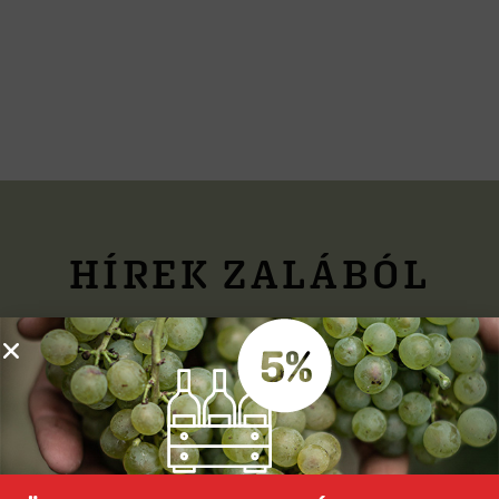
HÍREK ZALÁBÓL
Finom borok, érdekességek, élmények, jó hangulat!
Iratkozz fel hírlevelünkre, és megajándékozunk
egy 5 %-os kedvezmény kuponnal.