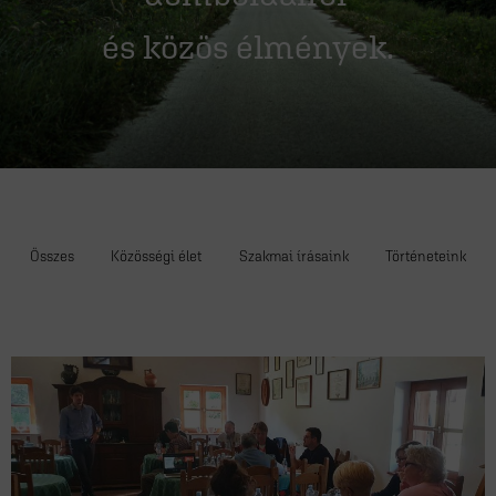
és közös élmények.
Összes
Közösségi élet
Szakmai írásaink
Történeteink