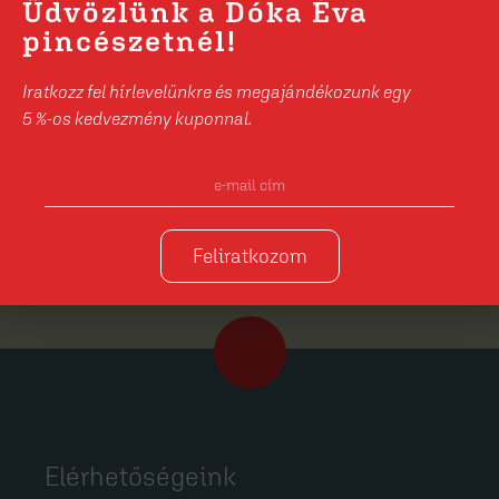
Üdvözlünk a Dóka Éva
pincészetnél!
Iratkozz fel hírlevelünkre és megajándékozunk egy
5 %-os kedvezmény kuponnal.
Feliratkozom
Feliratkozom
Elérhetőségeink