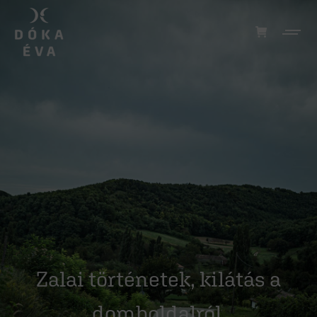
Zalai történetek, kilátás a
domboldalról